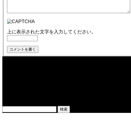
上に表示された文字を入力してください。
最近の記事
当店を騙る悪質な詐欺サイトにご注意下さい
365日出荷対応中！
2024/5 各店舗休業日のお知らせ
検索
検
索:
ABOUT