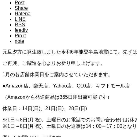
Post
Share
Hatena
LINE
RSS
feedly
Pin it
note
元旦夕方に発生致しました令和6年能登半島地震にて、先ず
ご再興、ご躍進を心よりお祈り申し上げます。
1月の各店舗休業日をご案内させていただきます。
●Amazon店、楽天店、Yahoo店、Q10店、ギフトモール店
（Amazonから発送商品は365日即出荷可能です）
休業日：14日(日)、21日(日)、28日(日)
※1日～8日(月 祝)、土曜日のお電話でのお問い合わせはお
※1日～8日(月 祝)、土曜日のお返事は14：00～17：00とな